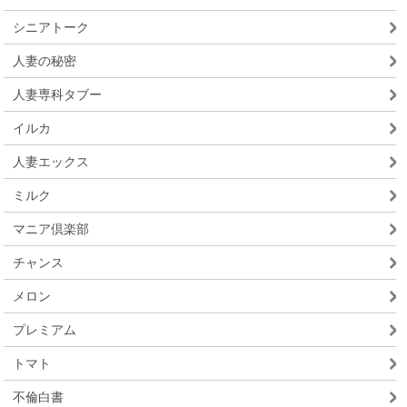
シニアトーク
人妻の秘密
人妻専科タブー
イルカ
人妻エックス
ミルク
マニア倶楽部
チャンス
メロン
プレミアム
トマト
不倫白書