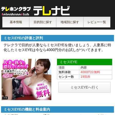
基本情報
目的別に探す
地域別に探す
レビュー一覧
ミセスEYEの評価と評判
テレクラで目的が人妻ならミセスEYEを使いましょう、人妻系に特
化したミセスEYEは今なら4000円分のお試しがついてきます。
ミセスEYE
項目
内容
無料体験
4000円分無料
センター数
19箇所
ミセスEYEへ行く
ミセスEYEの機能と料金案内