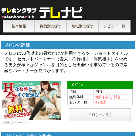
基本情報
目的別に探す
地域別に探す
レビュー一覧
メロンの評価
メロンは30代以上の男女だけが利用できるツーショットダイアル
です。セカンドパートナー（愛人・不倫相手・浮気相手）を求め
る男女が様々なジャンルを目的とした出会いを求めているので素
敵なパートナーが見つかります。
メロン
項目
内容
無料体験
無料お試し付き
センター数
47箇所
メロンへ行く